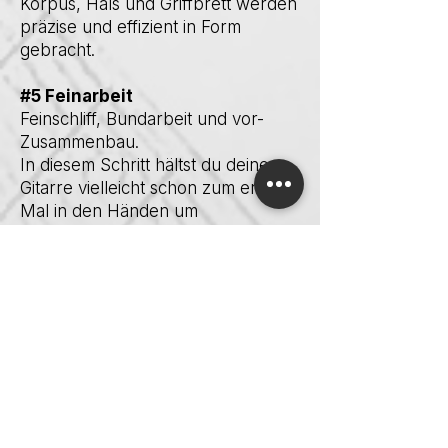
Korpus, Hals und Griffbrett werden
präzise und effizient in Form
gebracht.
#5 Feinarbeit
Feinschliff, Bundarbeit und vor-
Zusammenbau.
In diesem Schritt hältst du deine
Gitarre vielleicht schon zum ersten
Mal in den Händen um
beispielsweise das Halsprofil auf
deine Wünsche abzustimmen.
#6 Finishing /
Oberflächenbehandlung
Öl? Lack? Matt? Glanz? Was immer
du wünschst!
#7 Finaler Zusammenbau, Set
up & Sound Test