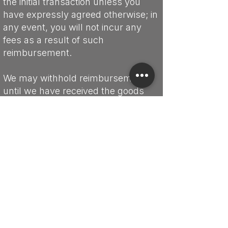
the initial transaction unless you
have expressly agreed otherwise; in
any event, you will not incur any
fees as a result of such
reimbursement.
We may withhold reimbursement
until we have received the goods
back or you have supplied evidence
of having sent back the goods,
whichever is the earliest.
You shall send back the goods or
hand them over to us without undue
delay and in any event not later than
fourteen days from the day on
which you communicate your
withdrawal from this contract to us.
The deadline is met if you send back