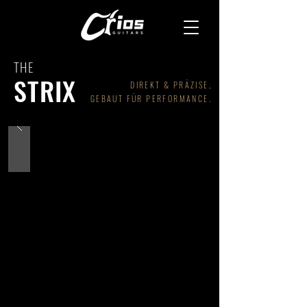
THE
STRIX
DIREKT & PRÄZISE,
GEBAUT FÜR PERFORMANCE.