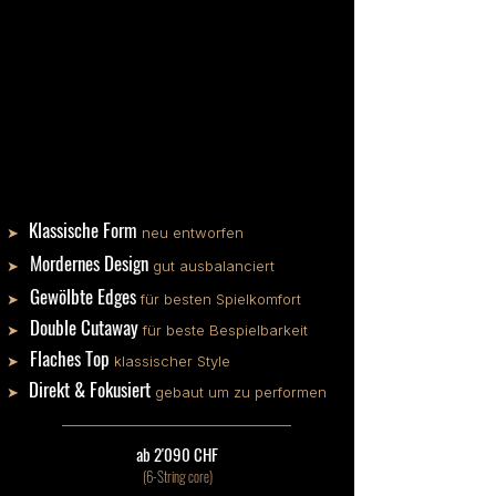
Klassische Form
➤
neu entworfen
Mordernes Design
➤
gut ausbalanciert
Gewölbte Edges
➤
für besten Spielkomfort
Double Cutaway
➤
für beste Bespielbarkeit
Flaches Top
➤
klassischer Style
Direkt & Fokusiert
➤
gebaut um zu performen
ab 2'090 CHF
(6-String core)