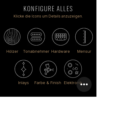
KONFIGURE ALLES
Klicke die Icons um Details anzuzeigen.
Hölzer
Tonabnehmer
Hardware
Mensur
Inlays
Farbe & Finish
Elektronik
Custom Shop
Core Serie
or
Deine Vision
.
Crios Kunst
.